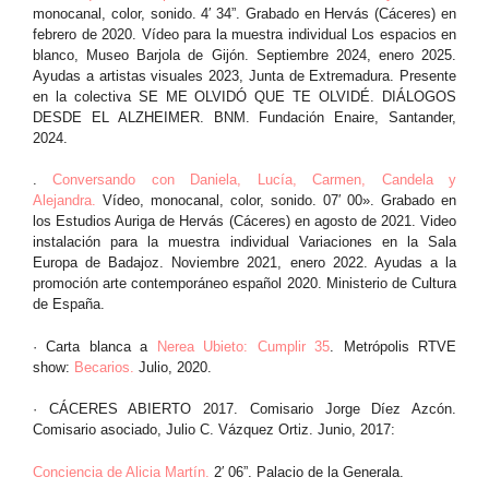
monocanal, color, sonido. 4′ 34”. Grabado en Hervás (Cáceres) en
febrero de 2020. Vídeo para la muestra individual Los espacios en
blanco, Museo Barjola de Gijón. Septiembre 2024, enero 2025.
Ayudas a artistas visuales 2023, Junta de Extremadura. Presente
en la colectiva SE ME OLVIDÓ QUE TE OLVIDÉ. DIÁLOGOS
DESDE EL ALZHEIMER. BNM. Fundación Enaire, Santander,
2024.
.
Conversando con Daniela, Lucía, Carmen, Candela y
Alejandra.
Vídeo, monocanal, color, sonido. 07′ 00». Grabado en
los Estudios Auriga de Hervás (Cáceres) en agosto de 2021. Video
instalación para la muestra individual Variaciones en la Sala
Europa de Badajoz. Noviembre 2021, enero 2022. Ayudas a la
promoción arte contemporáneo español 2020. Ministerio de Cultura
de España.
· Carta blanca a
Nerea Ubieto: Cumplir 35
. Metrópolis RTVE
show:
Becarios.
Julio, 2020.
· CÁCERES ABIERTO 2017. Comisario Jorge Díez Azcón.
Comisario asociado, Julio C. Vázquez Ortiz. Junio, 2017:
Conciencia de Alicia Martín.
2′ 06”. Palacio de la Generala.